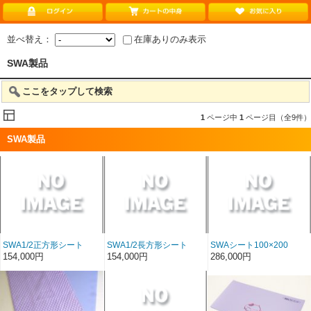
並べ替え：
在庫ありのみ表示
SWA製品
ここをタップして検索
1
ページ中
1
ページ目（全9件）
SWA製品
SWA1/2正方形シート
SWA1/2長方形シート
SWAシート100×200
100×100
50×200
154,000円
154,000円
286,000円