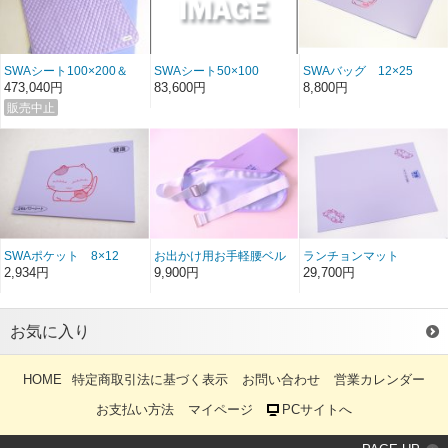
SWAシート100×200＆
SWAシート50×100
SWAバッグ 12×25
SWA・EMBCタピデウェ
473,040円
83,600円
8,800円
ーブ(S)
SWAポケット 8×12
お出かけ用お手軽腰ベル
ランチョンマット
ト SWAシート付
33×44
2,934円
9,900円
29,700円
お気に入り
HOME
特定商取引法に基づく表示
お問い合わせ
営業カレンダー
お支払い方法
マイページ
PCサイトへ