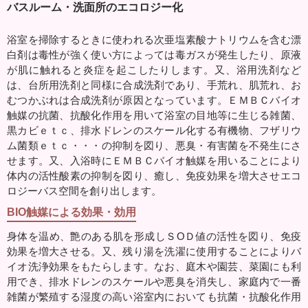
バスルーム・洗面所のエコロジー化
浴室を掃除するときに使われる次亜塩素酸ナトリウムを含む漂
白剤は毒性が強く使い方によっては毒ガスが発生したり、原液
が肌に触れると炎症を起こしたりします。又、浴用洗剤など
は、台所用洗剤と同様に合成洗剤であり、手荒れ、肌荒れ、お
むつかぶれは合成洗剤が原因となっています。ＥＭＢＣバイオ
触媒の抗菌、抗酸化作用を用いて浴室の目地等に生じる雑菌、
黒カビｅｔｃ、排水ドレンのスケール化する有機物、フザリウ
ム菌類ｅｔｃ・・・の抑制を図り、悪臭・有害菌を不発生にさ
せます。又、入浴時にＥＭＢＣバイオ触媒を用いることにより
体内の活性酸素の抑制を図り、癒し、免疫効果を増大させエコ
ロジーバス空間を創り出します。
BIO触媒による効果・効用
身体を温め、艶のある肌を形成しＳОＤ値の活性を図り、免疫
効果を増大させる。又、残り湯を洗濯に使用することによりバ
イオ洗浄効果をもたらします。なお、庭木や園芸、菜園にも利
用でき、排水ドレンのスケールや悪臭を消失し、家庭内で一番
雑菌が繁殖する湿度の高い浴室内においても抗菌・抗酸化作用