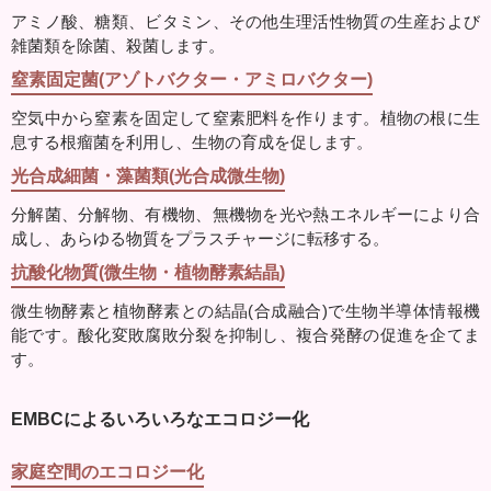
アミノ酸、糖類、ビタミン、その他生理活性物質の生産および
雑菌類を除菌、殺菌します。
窒素固定菌(アゾトバクター・アミロバクター)
空気中から窒素を固定して窒素肥料を作ります。植物の根に生
息する根瘤菌を利用し、生物の育成を促します。
光合成細菌・藻菌類(光合成微生物)
分解菌、分解物、有機物、無機物を光や熱エネルギーにより合
成し、あらゆる物質をプラスチャージに転移する。
抗酸化物質(微生物・植物酵素結晶)
微生物酵素と植物酵素との結晶(合成融合)で生物半導体情報機
能です。酸化変敗腐敗分裂を抑制し、複合発酵の促進を企てま
す。
EMBCによるいろいろなエコロジー化
家庭空間のエコロジー化