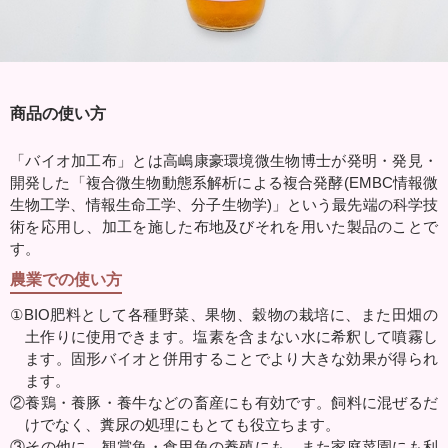
商品の使い方
「バイオ加工布」とは高嶋康豪環境微生物博士が発明・発見・
開発した「複合微生物動態系解析による複合発酵(EMBC情報微
生物工学、情報生命工学、分子生物学)」という最先端の科学技
術を応用し、加工を施した布地及びそれを用いた製品のことで
す。
農業での使い方
①BIO肥料として各種野菜、果物、穀物の栽培に、また田畑の
土作りに使用できます。塩素を含まない水に希釈して噴霧し
ます。固形バイオと併用することでより大きな効果が得られ
ます。
②養鶏・養豚・養牛などの畜産にも有効です。飼料に混ぜるだ
けでなく、糞尿の処理にもとても役立ちます。
③その他に、観賞魚・食用魚の養殖にも、また家庭菜園にも利