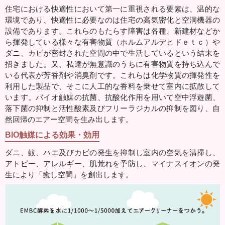
住宅における快適性において第一に重視される要素は、温的な
環境であり、快適性に必要なのは住宅の高気密化と空洞機器の
設備であります。これらのもたらす障害は各種、新建材などか
ら揮発している様々な有害物質（ホルムアルデヒドｅｔｃ）や
ダニ、カビが密封された空間の中で生活しているという結末を
招きました。又、私達が無意識のうちに有害物質を持ち込んで
いる代表が芳香剤や消臭剤です。これらは化学物質の揮発性を
利用した製品で、そこに人工的な香料を乗せて室内に拡散して
います。バイオ触媒の抗菌、抗酸化作用を用いて空中浮遊菌、
落下菌の抑制と活性酸素及びフリーラジカルの抑制を図り、自
然回帰のエアー空間を生み出します。
BIO触媒による効果・効用
ダニ、蚊、ハエ及びカビの発生を抑制し室内の空気を清掃し、
アトピー、アレルギー、肌荒れを予防し、マイナスイオンの発
生により「癒し空間」を創出します。