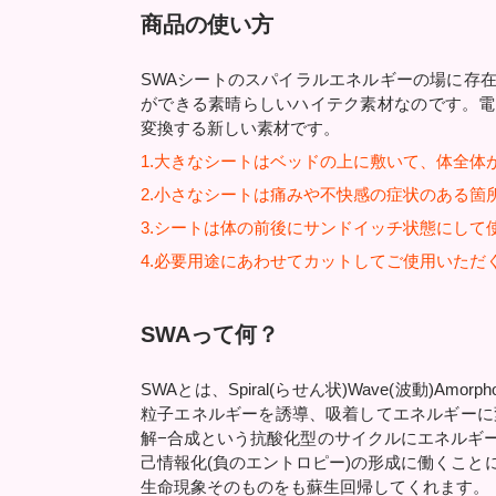
商品の使い方
SWAシートのスパイラルエネルギーの場に存
ができる素晴らしいハイテク素材なのです。電
変換する新しい素材です。
1.大きなシートはベッドの上に敷いて、体全体
2.小さなシートは痛みや不快感の症状のある箇
3.シートは体の前後にサンドイッチ状態にして
4.必要用途にあわせてカットしてご使用いただ
SWAって何？
SWAとは、Spiral(らせん状)Wave(波動)Am
粒子エネルギーを誘導、吸着してエネルギーに
解−合成という抗酸化型のサイクルにエネルギ
己情報化(負のエントロピー)の形成に働くこと
生命現象そのものをも蘇生回帰してくれます。