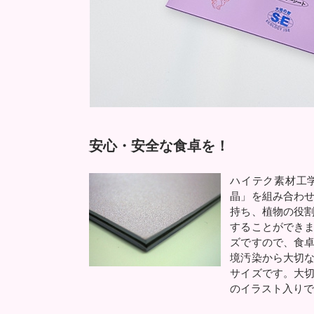
安心・安全な食卓を！
ハイテク素材工
晶」を組み合わ
持ち、植物の役
することができ
ズですので、食
境汚染から大切
サイズです。大
のイラスト入り